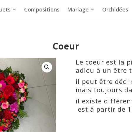
uets
Compositions
Mariage
Orchidées
Coeur
Le coeur est la p
adieu à un être t
il peut être décl
mais toujours da
il existe différe
est à partir de 